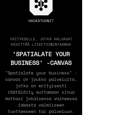
HACKATHONIT
YRITYKSELLE, JOTKA HALUAVAT
KEHITTÄÄ LIIKETOIMINTAANSA
'SPATIALATE YOUR
BUSINESS' -CANVAS
"Spatialate your business" -
canvas on joukko palveluita,
jotka on erityisesti
räätälöity auttamaan sinua
matkasi jokaisessa vaiheessa
ideasta valmiiseen
tuotteeseen tai palveluun.