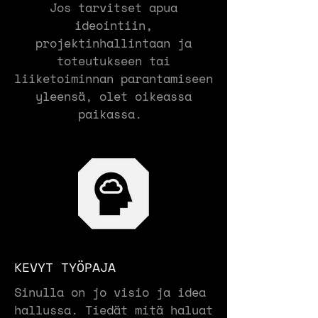
Jos tarvitset apua
ideointiin,
projektinhallintaan ja
toteutukseen tai
liiketoiminnan parantamiseen
yleensä, olet oikeassa
paikassa.
KEVYT TYÖPAJA
Sinulla on jo visio ja idea
hallussa. Tiedät mitä haluat