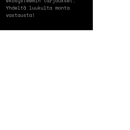
ekosysteemin tarjoukset.
Yhdeltä luukulta monta
vastausta!
AVAIME KÄTEEN RATKAISUT
Sinulla on idea tai ongelma
ja haluat toimivan tuotteen
tai ratkaisun. Anna meidän
ottaa vetovastuu, yhdistää
sinut tarpeisiisi parhaiten
vastaavaan yritykseen tai